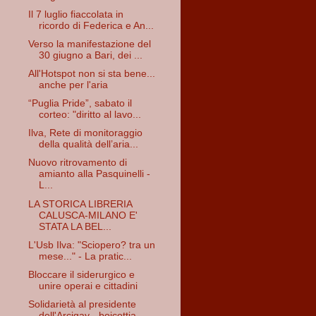
Il 7 luglio fiaccolata in
ricordo di Federica e An...
Verso la manifestazione del
30 giugno a Bari, dei ...
All'Hotspot non si sta bene...
anche per l'aria
“Puglia Pride”, sabato il
corteo: "diritto al lavo...
Ilva, Rete di monitoraggio
della qualità dell’aria...
Nuovo ritrovamento di
amianto alla Pasquinelli -
L...
LA STORICA LIBRERIA
CALUSCA-MILANO E'
STATA LA BEL...
L'Usb Ilva: "Sciopero? tra un
mese..." - La pratic...
Bloccare il siderurgico e
unire operai e cittadini
Solidarietà al presidente
dell'Arcigay - boicottia...