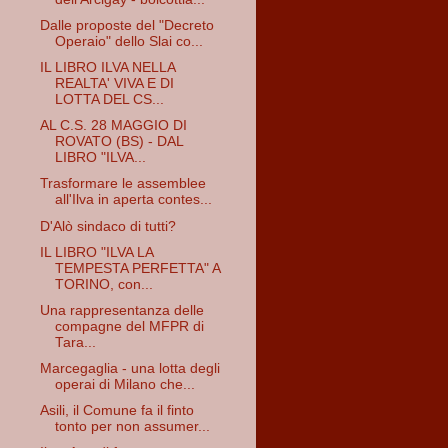
Dalle proposte del "Decreto
Operaio" dello Slai co...
IL LIBRO ILVA NELLA
REALTA' VIVA E DI
LOTTA DEL CS...
AL C.S. 28 MAGGIO DI
ROVATO (BS) - DAL
LIBRO "ILVA...
Trasformare le assemblee
all'Ilva in aperta contes...
D'Alò sindaco di tutti?
IL LIBRO "ILVA LA
TEMPESTA PERFETTA" A
TORINO, con...
Una rappresentanza delle
compagne del MFPR di
Tara...
Marcegaglia - una lotta degli
operai di Milano che...
Asili, il Comune fa il finto
tonto per non assumer...