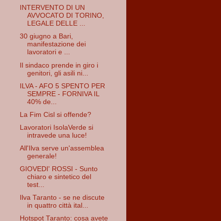
INTERVENTO DI UN
AVVOCATO DI TORINO,
LEGALE DELLE ...
30 giugno a Bari,
manifestazione dei
lavoratori e ...
Il sindaco prende in giro i
genitori, gli asili ni...
ILVA - AFO 5 SPENTO PER
SEMPRE - FORNIVA IL
40% de...
La Fim Cisl si offende?
Lavoratori IsolaVerde si
intravede una luce!
All'Ilva serve un'assemblea
generale!
GIOVEDI' ROSSI - Sunto
chiaro e sintetico del
test...
Ilva Taranto - se ne discute
in quattro città ital...
Hotspot Taranto: cosa avete