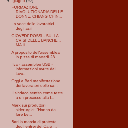
▼
giugno
(92)
FORMAZIONE
RIVOLUZIONARIA DELLE
DONNE: CHIANG CHIN...
La voce delle lavoratrici
degli asili
GIOVEDI' ROSSI - SULLA
CRISI DELLE BANCHE...
MA IL...
A proposito dell'assemblea
in p.zza di martedì 28 ...
Ilva - assemblee USB -
informazioni avute dai
lavo...
Oggi a Bari manifestazione
dei lavoratori delle ca...
Il sindaco sentito come teste
a un processo alla l...
Marx sui produttori
siderurgici: “Hanno da
fare be...
Bari la marcia di protesta
degli eritrei del Cara ...