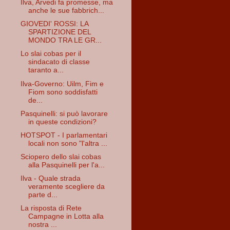
Ilva, Arvedi fa promesse, ma
anche le sue fabbrich...
GIOVEDI' ROSSI: LA
SPARTIZIONE DEL
MONDO TRA LE GR...
Lo slai cobas per il
sindacato di classe
taranto a...
Ilva-Governo: Uilm, Fim e
Fiom sono soddisfatti
de...
Pasquinelli: si può lavorare
in queste condizioni?
HOTSPOT - I parlamentari
locali non sono "l'altra ...
Sciopero dello slai cobas
alla Pasquinelli per l'a...
Ilva - Quale strada
veramente scegliere da
parte d...
La risposta di Rete
Campagne in Lotta alla
nostra ...