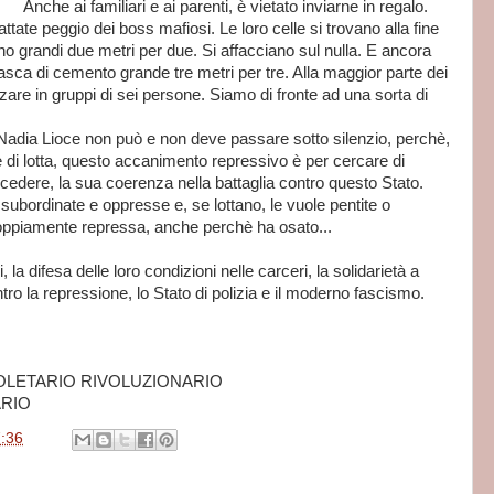
Anche ai familiari e ai parenti, è vietato inviarne in regalo.
attate peggio dei boss mafiosi. Le loro celle si trovano alla fine
no grandi due metri per due. Si affacciano sul nulla. E ancora
vasca di cemento grande tre metri per tre. Alla maggior parte dei
zare in gruppi di sei persone. Siamo di fronte ad una sorta di
Nadia Lioce non può e non deve passare sotto silenzio, perchè,
lte di lotta, questo accanimento repressivo è per cercare di
edere, la sua coerenza nella battaglia contro questo Stato.
ubordinate e oppresse e, se lottano, le vuole pentite o
doppiamente repressa, anche perchè ha osato...
i, la difesa delle loro condizioni nelle carceri, la solidarietà a
ntro la repressione, lo Stato di polizia e il moderno fascismo.
OLETARIO RIVOLUZIONARIO
RIO
:36