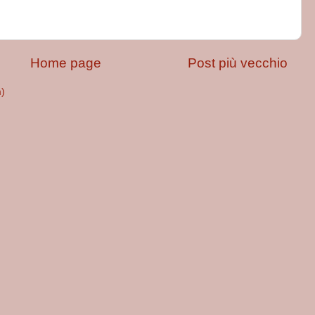
Home page
Post più vecchio
m)