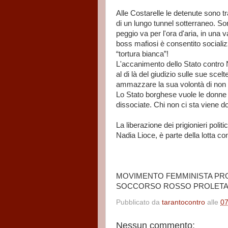
Alle Costarelle le detenute sono tr
di un lungo tunnel sotterraneo. So
peggio va per l'ora d'aria, in una 
boss mafiosi è consentito socializ
“tortura bianca”!
L'accanimento dello Stato contro 
al di là del giudizio sulle sue sce
ammazzare la sua volontà di non c
Lo Stato borghese vuole le donne s
dissociate. Chi non ci sta viene 
La liberazione dei prigionieri politic
Nadia Lioce, è parte della lotta co
MOVIMENTO FEMMINISTA PR
SOCCORSO ROSSO PROLETA
Pubblicato da
tarantocontro
alle
07
Nessun commento: