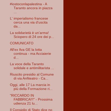
#iostoconlapalestina - A
Taranto ancora in piazza
...
L' imperialismo francese
cerca una via d'uscita
da...
La solidarietà è un’arma!
Sciopero di 24 ore dei p...
COMUNICATO
All'ex Ilva GE la lotta
continua - ma Acciaierie
d...
La voce della Taranto
solidale e antimilitarista ...
Riuscito presidio al Comune
di via Anfiteatro - Ca...
Oggi, alle 17 La marcia in
più della Formazione ri...
"RICCARDO IN
FABBRICA!!!" - Prossima
udienza 21 lu...
Il Consiglio di Stato dice no