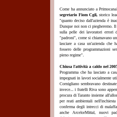
Come ha annunciato a Primocana
segretario Fiom Cgil,
storico le
"quanto deciso dall'azienda è inacc
Dunque noi non ci piegheremo. Il r
sulla pelle dei lavoratori error
"padroni", come si chiamavano un
lasciare a casa un'azienda che 
fossero delle programmazioni ser
pieno regime".
Chiusa l'attività a caldo nel 200
Programma che ha lasciato a casa
impegnati in lavori socialmente utili
Cornigliano sembravano destinate
invece... i fratelli Riva sono appe
procura di Taranto insieme all'all
per reati ambientali nell'inchies
conferma degli intrecci di malaff
anche ArcelorMittal, nuovi pa