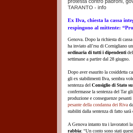
protesta contro padroni, go
TARANTO - info
Ex Ilva, chiesta la cassa int
respingono al mittente:
“Pro
Genova. Dopo la richiesta di cassa i
ha inviato all’rsu di Cornigliano u
ordinaria di tutti i dipendenti
del
settimane a partire dal 28 giugno.
Dopo aver esaurito la cosiddetta ca
gli ex stabilimenti Ilva, sembra vol
sentenza del
Consiglio di Stato s
confermasse la sentenza del Tar gli
produzione e conseguenze pesanti
pesante della condanna dei Riva
da
stabiliti dalla sentenza di fatto sa
A Genova intanto tra i lavoratori l
rabbia
: “Un conto sono stati questi