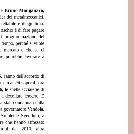
le
Bruno Manganaro,
ader dei metalmeccanici,
ettabile e illeggittimo.
ischio è di fare pagare
i di programmazione dei
 tempo, perché si vuole
ha mercato e che se ci
ie potrebbe lavorare a
5
, l'anno dell'accordo di
 circa 250 operai, ora
, le snelle acciaierie di
 a decollare leggere. E
na stati condannati dalla
ora governatore Vendola,
ta Ambiente Svenduto, a
are che hanno affossato
droni dal 2010, altra