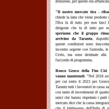
delusione, per questo ora affiancata
"Il nostro mercato tira - rib
chiede la latta che viene prodotto
l'Ilva fa di tutto per non farci
dirigente che fa di tutto per no
speriamo che il gruppo riman
arrivino da Taranto
, dopodic
queste condizioni sono inaccett
incontro urgente con l'azienda, le
Certo, ma sono destinate alla 
l'accordo di programma.
Ronco Genco della Fim Cisl r
vanno mantenuti:
"Nel 2018 av
per cui entro il 2023 per Genov
Taranto tutti i lavoratori in cassa s
con tanto di investimenti di quattr
unici che hanno rispettato i patti 
mercato dice che la cassa integraz
che il fabbisogno dell'Italia di