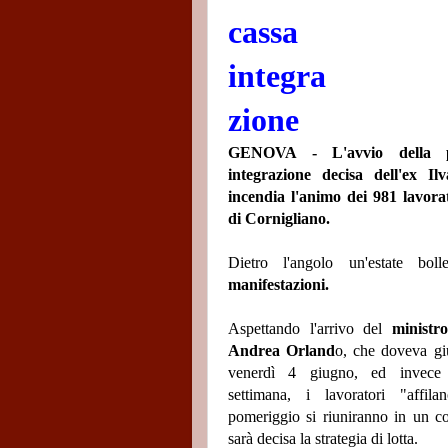
cassa
integra
zione
GENOVA -
L'avvio della 
integrazione decisa dell'ex I
incendia l'animo dei 981 lavorat
di Cornigliano.
Dietro l'angolo un'estate boll
manifestazioni.
Aspettando l'arrivo del
ministr
Andrea Orland
o, che doveva gi
venerdì 4 giugno, ed invece 
settimana, i lavoratori "affil
pomeriggio si riuniranno in un con
sarà decisa la strategia di lotta.