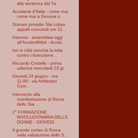
alla sentenza del Ta...
Acciaierie d'Italia - come mai
come mai a Genova s...
Domani presidio Slai cobas
appalti comunali ore 11...
Genova - assemblea oggi
all'ArcelorMittal - Acciai...
Ieri in città vecchia la lotta
contro i licenziame...
Riccardo Cristello - prima
udienza mercoledi 23 gi...
Giovedi 24 giugno - ore
11.00 - via Anfiteatro
Com...
Intervento alla
manifestazione di Roma
dello Slai ...
2° FORMAZIONE
RIVOLUZIONARIA DELLE
DONNE - GIOVEDI...
Il grande corteo di Roma
nella valutazione dello S...