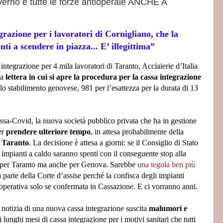
verno e tutte le forze antioperaie ANCHE A
egrazione per i lavoratori di Cornigliano, che la
nti a scendere in piazza...
E’ illegittima”
ntegrazione per 4 mila lavoratori di Taranto, Acciaierie d’Italia
na
lettera in cui si apre la procedura per la cassa integrazione
lo stabilimento genovese, 981 per l’esattezza per la durata di 13
ssa-Covid, la nuova società pubblico privata che ha in gestione
er
prendere ulteriore tempo
, in attesa probabilmente della
u Taranto
. La decisione è attesa a giorni: se il Consiglio di Stato
 impianti a caldo saranno spenti con il conseguente stop alla
 per Taranto ma anche per Genova. Sarebbe
una tegola ben più
 parte della Corte d’assise perché la confisca degli impianti
rà operativa solo se confermata in Cassazione. E ci vorranno anni.
a notizia di una nuova cassa integrazione suscita
malumori e
 lunghi mesi di cassa integrazione per i motivi sanitari che tutti