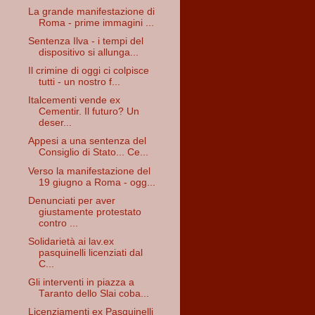
La grande manifestazione di
Roma - prime immagini ...
Sentenza Ilva - i tempi del
dispositivo si allunga...
Il crimine di oggi ci colpisce
tutti - un nostro f...
Italcementi vende ex
Cementir. Il futuro? Un
deser...
Appesi a una sentenza del
Consiglio di Stato... Ce...
Verso la manifestazione del
19 giugno a Roma - ogg...
Denunciati per aver
giustamente protestato
contro ...
Solidarietà ai lav.ex
pasquinelli licenziati dal
C...
Gli interventi in piazza a
Taranto dello Slai coba...
Licenziamenti ex Pasquinelli