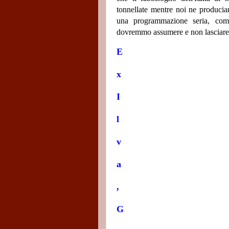
tonnellate mentre noi ne produci
una programmazione seria, com
dovremmo assumere e non lasciare a
E
x
I
l
v
a
,
G