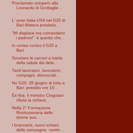
Proclamato sciopero alla
Leonardo di Grottaglie -
...
L' asse Italia-USA nel G20 di
Bari-Matera presiedu...
"Mi dispiace ma comandano
i padroni": è questo che...
In corteo contro il G20 a
Bari
Svuotare le carceri a tutela
della salute dei dete...
Tanti lavoratori, lavoratrici,
compagni, democrati...
No G20: 28 giugno di lotta a
Bari: presidio ore 10...
Ex-Ilva: il ministro Cingolani
rifiuta la richiest...
Nella 2° Formazione
Rivoluzionaria delle
donne ava...
I braccianti, nuovi schiavi
delle campagne, contin...