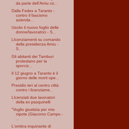
da parte dell'Amiu co...
Dalla Fedex a Taranto -
contro il fascismo
azienda...
Uscito il nuovo foglio delle
donne/lavoratrici - S...
LIcenziamenti su comando
della presidenza Amiu -
S...
Gli abitanti dei Tamburi
protestano per la
sporciz...
Il 12 giugno a Taranto è il
giorno delle morti ope...
Presidio ieri al centro città:
contro i licenziame...
LIcenziati due lavoratori
della ex pasquinelli
"Voglio giustizia per mio
nipote (Giacomo Campo -
...
L'ombra inquinante di