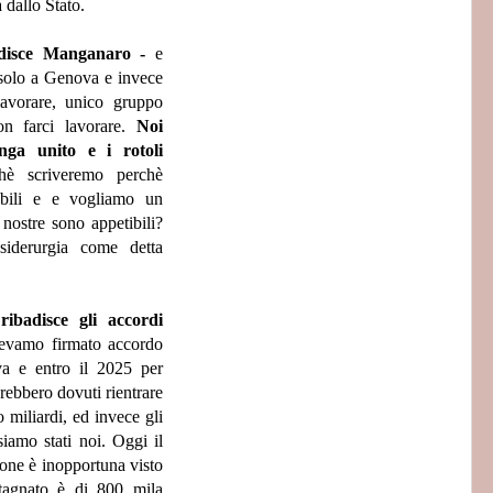
 dallo Stato.
adisce Manganaro -
e
 solo a Genova e invece
 lavorare, unico gruppo
n farci lavorare.
Noi
ga unito e i rotoli
hè scriveremo perchè
abili e e vogliamo un
 nostre sono appetibili?
siderurgia come detta
ibadisce gli accordi
evamo firmato accordo
a e entro il 2025 per
arebbero dovuti rientrare
o miliardi, ed invece gli
siamo stati noi. Oggi il
ione è inopportuna visto
 stagnato è di 800 mila