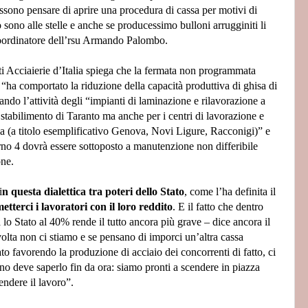
ono pensare di aprire una procedura di cassa per motivi di
 sono alle stelle e anche se producessimo bulloni arrugginiti li
coordinatore dell’rsu Armando Palombo.
ati Acciaierie d’Italia spiega che la fermata non programmata
“ha comportato la riduzione della capacità produttiva di ghisa di
ando l’attività degli “impianti di laminazione e rilavorazione a
o stabilimento di Taranto ma anche per i centri di lavorazione e
ia (a titolo esemplificativo Genova, Novi Ligure, Racconigi)” e
rno 4 dovrà essere sottoposto a manutenzione non differibile
one.
i
n questa dialettica tra poteri dello Stato
, come l’ha definita il
tterci i lavoratori con il loro reddito
. E il fatto che dentro
ia lo Stato al 40% rende il tutto ancora più grave – dice ancora il
volta non ci stiamo e se pensano di imporci un’altra cassa
to favorendo la produzione di acciaio dei concorrenti di fatto, ci
no deve saperlo fin da ora: siamo pronti a scendere in piazza
ndere il lavoro”.