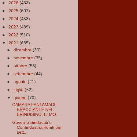
►
2026
(433)
►
2025
(607)
►
2024
(453)
►
2023
(489)
►
2022
(510)
▼
2021
(685)
►
dicembre
(30)
►
novembre
(35)
►
ottobre
(55)
►
settembre
(44)
►
agosto
(21)
►
luglio
(52)
▼
giugno
(70)
CAMARA FANTAMADI,
BRACCIANTE NEL
BRINDISINO, E' MO...
Governo Sindacati e
Confindustria riuniti per
sett...