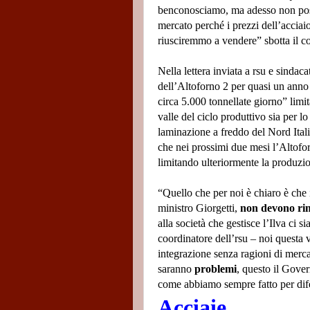
ben
conosciamo, ma adesso non poss
mercato perché i prezzi dell’acciaio
riusciremmo a vendere” sbotta il 
Nella lettera inviata a rsu e sindac
dell’Altoforno 2 per quasi un anno 
circa 5.000 tonnellate giorno” limit
valle del ciclo produttivo sia per l
laminazione a freddo del Nord Ital
che nei prossimi due mesi l’Altofo
limitando ulteriormente la produzi
“Quello che per noi è chiaro è che 
ministro Giorgetti,
non devono rime
alla società che gestisce l’Ilva ci s
coordinatore dell’rsu – noi questa 
integrazione senza ragioni di merca
saranno
problemi
, questo il Gover
come abbiamo sempre fatto per dife
Acciaie