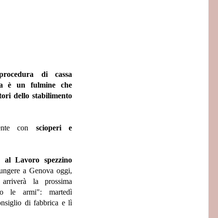
procedura di cassa
lva è un fulmine che
ori dello stabilimento
ente con
scioperi e
o al Lavoro spezzino
ungere a Genova oggi,
arriverà la prossima
ano le armi": martedì
siglio di fabbrica e lì